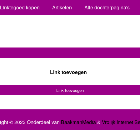
Linktegoed kopen
Artikelen
Alle dochterpagina's
Link toevoegen
Link toevoegen
ight © 2023 Onderdeel van
BaakmanMedia
&
Vrolijk Internet S